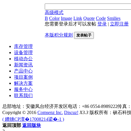
高级模式
B
Color
Image
Link
Quote
Code
Smilies
您需要登录后才可以发帖
登录
|
立即注册
本版积分规则
发表帖子
库存管理
设备管理
移动办公
新闻资讯
产品中心
项目案例
解决方案
服务中心
联系我们
总部地址：安徽凤台经济开发区
电话：+86 0554-8989222
传真：+8
Copyright © 2016
Comsenz Inc.
Discuz!
X3.3
版权所有：硖石科
( 鐨朓CP澶�17008214鍙�-1 )
返回顶部
返回版块