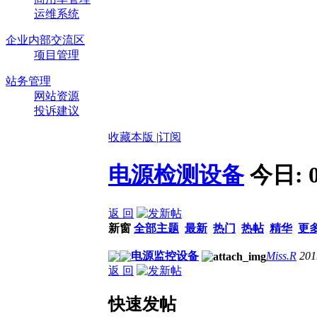
运维系统
企业内部交流区
项目管理
站务管理
网站资源
投诉建议
收藏本版
|
订阅
电源检测设备
今日:
返 回
新窗
全部主题
最新
热门
热帖
精华
更
电源监控设备
Miss.R
201
返 回
快速发帖