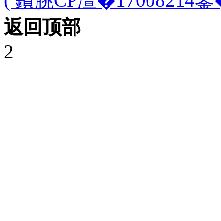
( 鐨朓CP澶�17008214鍙�
返回顶部
2