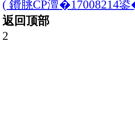
( 鐨朓CP澶�17008214鍙�
返回顶部
2